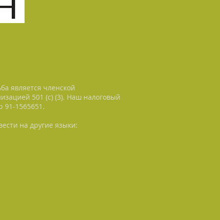
ьба является членской
изацией 501 (с) (3). Наш налоговый
 91-1565651.
ести на другие языки: