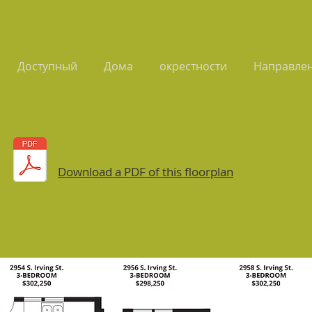
Доступный
Дома
окрестности
Направлен
Download a PDF of this floorplan